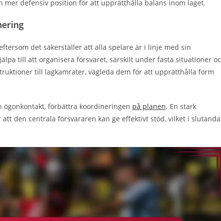
 en mer defensiv position för att upprätthålla balans inom laget.
nering
tersom det säkerställer att alla spelare är i linje med sin
lpa till att organisera försvaret, särskilt under fasta situationer o
ruktioner till lagkamrater, vägleda dem för att upprätthålla form
h ögonkontakt, förbättra koordineringen
på planen
. En stark
 att den centrala försvararen kan ge effektivt stöd, vilket i slutänd