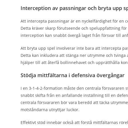
Interception av passningar och bryta upp s
Att intercepta passningar är en nyckelfärdighet för en c
Detta kräver skarp förutseende och speluppfattning för at
interception kan snabbt övergå laget från försvar till an
Att bryta upp spel involverar inte bara att intercepta 
Detta kan inkludera att stänga ner utrymme och tvinga an
hjälper till att återfå bollinnehavet och upprätthålla kon
Stödja mittfältarna i defensiva övergångar
I en 3-1-4-2-formation måste den centrala försvararen s
snabbt skifta från en anfallande inställning till en defen
centrala försvararen bör vara beredd att täcka utrymmen
motståndarna utnyttjar luckor.
Effektivt stöd innebär också att förstå mittfältarnas rö