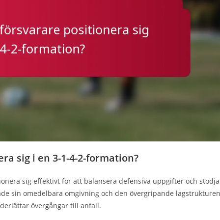
ra sig i en 3-1-4-2-formation?
onera sig effektivt för att balansera defensiva uppgifter och stödja
åde sin omedelbara omgivning och den övergripande lagstrukture
erlättar övergångar till anfall.