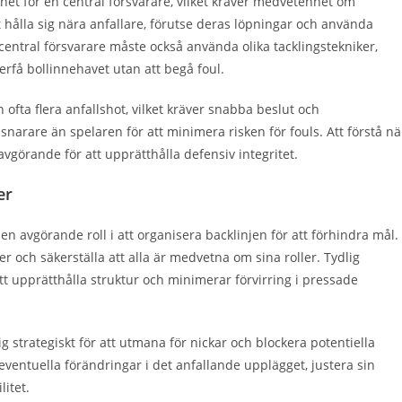
t för en central försvarare, vilket kräver medvetenhet om
t hålla sig nära anfallare, förutse deras löpningar och använda
central försvarare måste också använda olika tacklingstekniker,
terfå bollinnehavet utan att begå foul.
ofta flera anfallshot, vilket kräver snabba beslut och
snarare än spelaren för att minimera risken för fouls. Att förstå nä
vgörande för att upprätthålla defensiv integritet.
er
en avgörande roll i att organisera backlinjen för att förhindra mål.
er och säkerställa att alla är medvetna om sina roller. Tydlig
tt upprätthålla struktur och minimerar förvirring i pressade
 strategiskt för att utmana för nickar och blockera potentiella
eventuella förändringar i det anfallande upplägget, justera sin
litet.