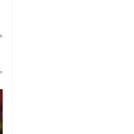
ch
an