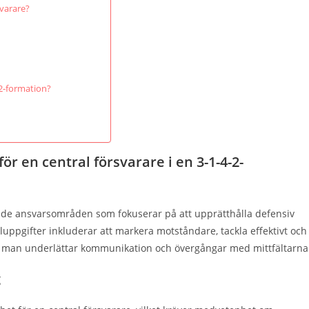
svarare?
-2-formation?
r en central försvarare i en 3-1-4-2-
ande ansvarsområden som fokuserar på att upprätthålla defensiv
eluppgifter inkluderar att markera motståndare, tackla effektivt och
an man underlättar kommunikation och övergångar med mittfältarna
g