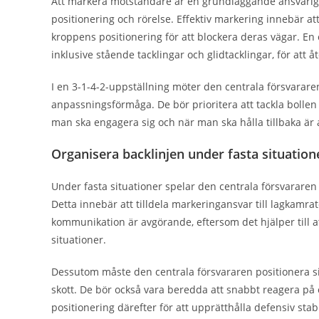
Att markera motståndare är en grundläggande ansvarighe
positionering och rörelse. Effektiv markering innebär at
kroppens positionering för att blockera deras vägar. En 
inklusive stående tacklingar och glidtacklingar, för att å
I en 3-1-4-2-uppställning möter den centrala försvararen 
anpassningsförmåga. De bör prioritera att tackla bollen 
man ska engagera sig och när man ska hålla tillbaka är a
Organisera backlinjen under fasta situation
Under fasta situationer spelar den centrala försvararen 
Detta innebär att tilldela markeringansvar till lagkamrat
kommunikation är avgörande, eftersom det hjälper till a
situationer.
Dessutom måste den centrala försvararen positionera sig
skott. De bör också vara beredda att snabbt reagera på 
positionering därefter för att upprätthålla defensiv stabi