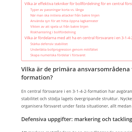
Vilka är effektiva tekniker för bollfördelning för en central för
Typer av passningar korta vs. långa
När man ska initiera attacker från bakre linjen
Använda syn för att hitta öppna lagkamrater
Vikten av att spela ut från bakre linjen
Riskhantering i bollfördelning
Vilka är fördelarna med att ha en central försvarare i en 3-1-4
Stärka defensiv stabilitet
Underlätta bollprogression genom mittfältet
Skapa numeriska fördelar i försvaret
Vilka är de primära ansvarsområdena fö
formation?
En central försvarare i en 3-1-4-2-formation har avgör
stabilitet och stödja lagets övergripande struktur. Nyck
organisera försvaret under fasta situationer, allt med
Defensiva uppgifter: markering och tacklin