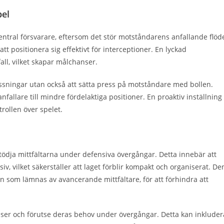
pel
entral försvarare, eftersom det stör motståndarens anfallande flöd
t positionera sig effektivt för interceptioner. En lyckad
fall, vilket skapar målchanser.
passningar utan också att sätta press på motståndare med bollen.
fallare till mindre fördelaktiga positioner. En proaktiv inställning
trollen över spelet.
tödja mittfältarna under defensiva övergångar. Detta innebär att
siv, vilket säkerställer att laget förblir kompakt och organiserat. De
 som lämnas av avancerande mittfältare, för att förhindra att
relser och förutse deras behov under övergångar. Detta kan inkluder