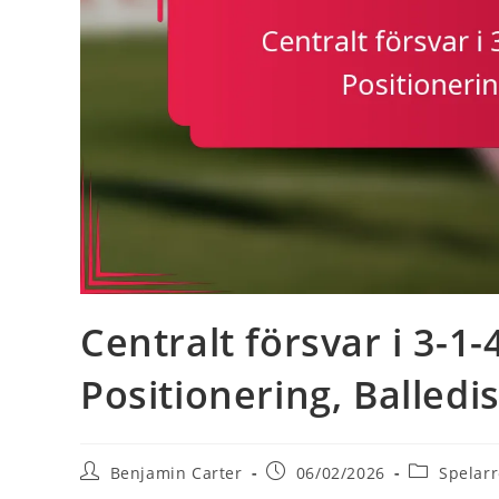
Centralt försvar i 3-1
Positionering, Balledi
Post
Post
Post
Benjamin Carter
06/02/2026
Spelarr
author:
published:
category: