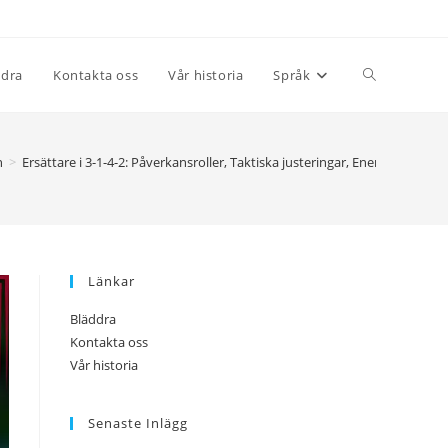
Toggle
ddra
Kontakta oss
Vår historia
Språk
website
n
>
Ersättare i 3-1-4-2: Påverkansroller, Taktiska justeringar, Energiinfusion
search
Länkar
Bläddra
Kontakta oss
Vår historia
Senaste Inlägg