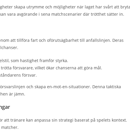
gheter skapa utrymme och möjligheter när laget har svårt att bryt
 kan vara avgörande i sena matchscenarier där trötthet sätter in.
m att tillföra fart och oförutsägbarhet till anfallslinjen. Deras
ålchanser.
lstil, som hastighet framför styrka.
rötta försvarare, vilket ökar chanserna att göra mål.
ståndarens försvar.
 försvarslinjen och skapa en-mot-en-situationer. Denna taktiska
chen är jämn.
ingar
ör att tränare kan anpassa sin strategi baserat på spelets kontext.
a matcher.