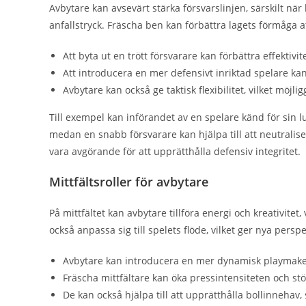
Avbytare kan avsevärt stärka försvarslinjen, särskilt n
anfallstryck. Fräscha ben kan förbättra lagets förmåga 
Att byta ut en trött försvarare kan förbättra effektivi
Att introducera en mer defensivt inriktad spelare kan 
Avbytare kan också ge taktisk flexibilitet, vilket möjl
Till exempel kan införandet av en spelare känd för sin 
medan en snabb försvarare kan hjälpa till att neutrali
vara avgörande för att upprätthålla defensiv integritet.
Mittfältsroller för avbytare
På mittfältet kan avbytare tillföra energi och kreativitet
också anpassa sig till spelets flöde, vilket ger nya perspe
Avbytare kan introducera en mer dynamisk playmaker 
Fräscha mittfältare kan öka pressintensiteten och 
De kan också hjälpa till att upprätthålla bollinnehav,