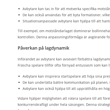
Avbytare kan tas in för att motverka specifika motstå
De kan också användas för att byta formationer, vilket 
Situationsanpassade avbytare kan hjälpa till att hant
Till exempel, om motståndarlaget dominerar bollinneha
kontrollen. Denna anpassningsförmåga är avgörande för
Påverkan på lagdynamik
Införandet av avbytare kan avsevärt förbättra lagdynam
Fräscha spelare tillför ofta förnyad entusiasm som kan l
Avbytare kan inspirera startspelare att höja sina pre
De kan underlätta bättre kommunikation på planen, sär
Avbytare kan också hjälpa till att upprätthålla en hö
Vidare hjälper möjligheten att rotera spelare till att för
konkurrenskraftigt under hela säsongen. Denna strategi