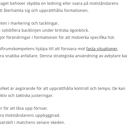
är laget behöver skydda en ledning eller svara på motståndarens
att återhämta sig och upprätthålla formationen.
teten i markering och tacklingar.
solidifiera backlinjen under kritiska ögonblick.
iggör förändringar i formationen för att motverka specifika hot.
luftrumskompetens hjälpa till att försvara mot
fasta situationer
,
sera snabba anfallare. Denna strategiska användning av avbytare ka
, vilket är avgörande för att upprätthålla kontroll och tempo. De kan
ktiv och taktiska justeringar.
för att låsa upp försvar.
störa motståndarens uppbyggnad.
 särskilt i matchens senare skeden.