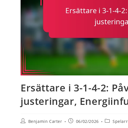
Ersättare i 3-1-4-2: På
justeringar, Energiinf
Post
Post
Post
Benjamin Carter
06/02/2026
Spelarr
author:
published:
category: