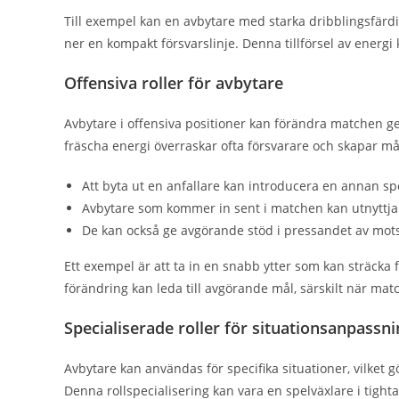
Till exempel kan en avbytare med starka dribblingsfärdi
ner en kompakt försvarslinje. Denna tillförsel av energi
Offensiva roller för avbytare
Avbytare i offensiva positioner kan förändra matchen geno
fräscha energi överraskar ofta försvarare och skapar m
Att byta ut en anfallare kan introducera en annan spe
Avbytare som kommer in sent i matchen kan utnyttja t
De kan också ge avgörande stöd i pressandet av mot
Ett exempel är att ta in en snabb ytter som kan sträcka
förändring kan leda till avgörande mål, särskilt när mat
Specialiserade roller för situationsanpassn
Avbytare kan användas för specifika situationer, vilket g
Denna rollspecialisering kan vara en spelväxlare i tight