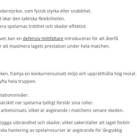
ndarstyrkor, som fysisk styrka eller snabbhet.
ökar den taktiska flexibiliteten.
era spelarnas trötthet och skador effektivt.
vet, kan en
defensiv mittfältare
introduceras för att återfå
 att maximera lagets prestation under hela matchen.
iken, främja en konkurrensutsatt miljö och upprätthålla hög moral.
yfta hela truppen.
stationsnivåer.
skilt när spelarna tydligt förstår sina roller.
g arbetsinsats, vilket är avgörande i matchens senare skeden.
ebygga utbrändhet och skador, vilket säkerställer att laget förblir
ska hantering av spelarresurser är avgörande för långsiktig