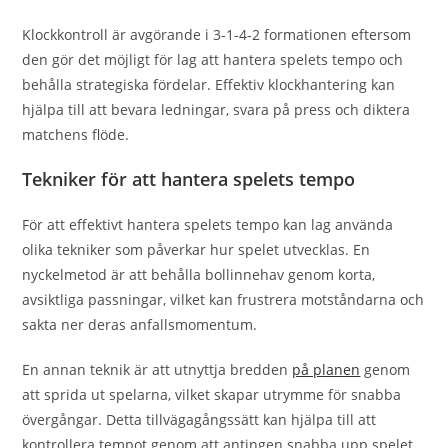
Klockkontroll är avgörande i 3-1-4-2 formationen eftersom
den gör det möjligt för lag att hantera spelets tempo och
behålla strategiska fördelar. Effektiv klockhantering kan
hjälpa till att bevara ledningar, svara på press och diktera
matchens flöde.
Tekniker för att hantera spelets tempo
För att effektivt hantera spelets tempo kan lag använda
olika tekniker som påverkar hur spelet utvecklas. En
nyckelmetod är att behålla bollinnehav genom korta,
avsiktliga passningar, vilket kan frustrera motståndarna och
sakta ner deras anfallsmomentum.
En annan teknik är att utnyttja bredden
på planen
genom
att sprida ut spelarna, vilket skapar utrymme för snabba
övergångar. Detta tillvägagångssätt kan hjälpa till att
kontrollera tempot genom att antingen snabba upp spelet