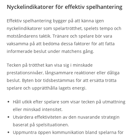
Nyckelindikatorer för effektiv spelhantering
Effektiv spelhantering bygger på att känna igen
nyckelindikatorer som spelartrötthet, spelets tempo och
motståndarens taktik. Tränare och spelare bör vara
vaksamma på att bedöma dessa faktorer för att fatta
informerade beslut under matchens gång.
Tecken på trötthet kan visa sig i minskade
prestationsnivåer, långsammare reaktioner eller dåliga
beslut. Byten bör tidsbestämmas för att ersätta trötta
spelare och upprätthålla lagets energi.
Håll utkik efter spelare som visar tecken på utmattning
eller minskad intensitet.
Utvärdera effektiviteten av den nuvarande strategin
baserat på spelsituationen.
Uppmuntra öppen kommunikation bland spelarna för