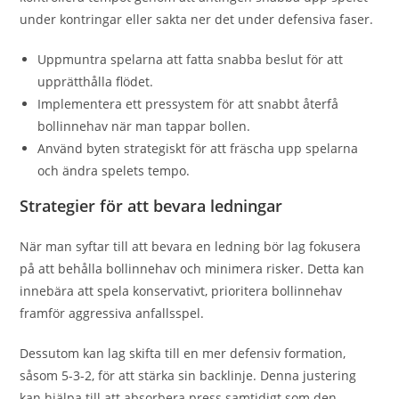
under kontringar eller sakta ner det under defensiva faser.
Uppmuntra spelarna att fatta snabba beslut för att
upprätthålla flödet.
Implementera ett pressystem för att snabbt återfå
bollinnehav när man tappar bollen.
Använd byten strategiskt för att fräscha upp spelarna
och ändra spelets tempo.
Strategier för att bevara ledningar
När man syftar till att bevara en ledning bör lag fokusera
på att behålla bollinnehav och minimera risker. Detta kan
innebära att spela konservativt, prioritera bollinnehav
framför aggressiva anfallsspel.
Dessutom kan lag skifta till en mer defensiv formation,
såsom 5-3-2, för att stärka sin backlinje. Denna justering
kan hjälpa till att absorbera press samtidigt som den