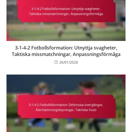
3-1-4-2 Fotbollsformation: Utnyttja svagheter,
Taktiska missmatchningar, Anpassningsförmåga
26/01/2026