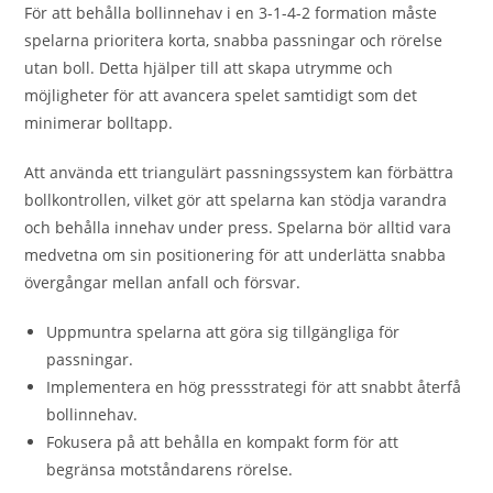
För att behålla bollinnehav i en 3-1-4-2 formation måste
spelarna prioritera korta, snabba passningar och rörelse
utan boll. Detta hjälper till att skapa utrymme och
möjligheter för att avancera spelet samtidigt som det
minimerar bolltapp.
Att använda ett triangulärt passningssystem kan förbättra
bollkontrollen, vilket gör att spelarna kan stödja varandra
och behålla innehav under press. Spelarna bör alltid vara
medvetna om sin positionering för att underlätta snabba
övergångar mellan anfall och försvar.
Uppmuntra spelarna att göra sig tillgängliga för
passningar.
Implementera en hög pressstrategi för att snabbt återfå
bollinnehav.
Fokusera på att behålla en kompakt form för att
begränsa motståndarens rörelse.