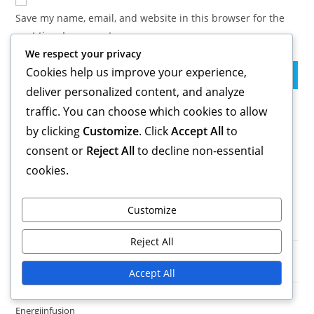
comment
URL
Save my name, email, and website in this browser for the
(optional)
next time I comment.
We respect your privacy
Cookies help us improve your experience,
deliver personalized content, and analyze
traffic. You can choose which cookies to allow
Länkar
by clicking
Customize
. Click
Accept All
to
Bläddra
consent or
Reject All
to decline non-essential
Kontakta oss
cookies.
Vår historia
Customize
Senaste Inlägg
Reject All
Centralt försvar i 3-1-4-2: Ansvarsområden, Positionering,
Balledistribution
Accept All
Ersättare i 3-1-4-2: Påverkansroller, Taktiska justeringar,
Energiinfusion