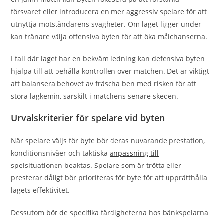
försvaret eller introducera en mer aggressiv spelare för att
utnyttja motståndarens svagheter. Om laget ligger under
kan tränare välja offensiva byten för att öka målchanserna.
I fall där laget har en bekväm ledning kan defensiva byten
hjälpa till att behålla kontrollen över matchen. Det är viktigt
att balansera behovet av fräscha ben med risken för att
störa lagkemin, särskilt i matchens senare skeden.
Urvalskriterier för spelare vid byten
När spelare väljs för byte bör deras nuvarande prestation,
konditionsnivåer och taktiska
anpassning till
spelsituationen beaktas. Spelare som är trötta eller
presterar dåligt bör prioriteras för byte för att upprätthålla
lagets effektivitet.
Dessutom bör de specifika färdigheterna hos bänkspelarna