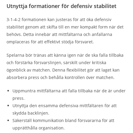
Utnyttja formationer för defensiv stabilitet
3-1-4-2 formationen kan justeras för att öka defensiv
stabilitet genom att skifta till en mer kompakt form när det
behövs. Detta innebär att mittfältarna och anfallarna
omplaceras för att effektivt stödja försvaret.
Spelarna bör tränas att känna igen när de ska falla tillbaka
och förstärka försvarslinjen, särskilt under kritiska
ögonblick av matchen. Denna flexibilitet gör att laget kan
absorbera press och behålla kontrollen över matchen.
Uppmuntra mittfältarna att falla tillbaka när de är under
press.
Utnyttja den ensamma defensiva mittfältaren för att
skydda backlinjen.
Säkerställ kommunikation bland försvararna för att
upprätthålla organisation.