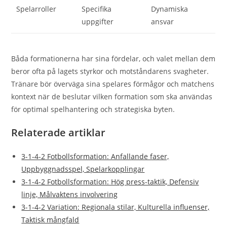
Spelarroller
Specifika
Dynamiska
uppgifter
ansvar
Båda formationerna har sina fördelar, och valet mellan dem
beror ofta på lagets styrkor och motståndarens svagheter.
Tränare bör överväga sina spelares förmågor och matchens
kontext när de beslutar vilken formation som ska användas
för optimal spelhantering och strategiska byten.
Relaterade artiklar
3-1-4-2 Fotbollsformation: Anfallande faser,
Uppbyggnadsspel, Spelarkopplingar
3-1-4-2 Fotbollsformation: Hög press-taktik, Defensiv
linje, Målvaktens involvering
3-1-4-2 Variation: Regionala stilar, Kulturella influenser,
Taktisk mångfald