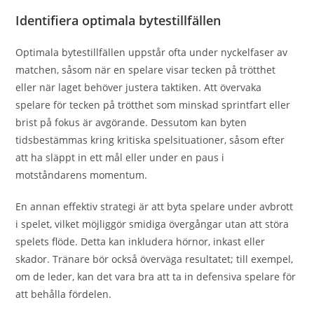
Identifiera optimala bytestillfällen
Optimala bytestillfällen uppstår ofta under nyckelfaser av
matchen, såsom när en spelare visar tecken på trötthet
eller när laget behöver justera taktiken. Att övervaka
spelare för tecken på trötthet som minskad sprintfart eller
brist på fokus är avgörande. Dessutom kan byten
tidsbestämmas kring kritiska spelsituationer, såsom efter
att ha släppt in ett mål eller under en paus i
motståndarens momentum.
En annan effektiv strategi är att byta spelare under avbrott
i spelet, vilket möjliggör smidiga övergångar utan att störa
spelets flöde. Detta kan inkludera hörnor, inkast eller
skador. Tränare bör också överväga resultatet; till exempel,
om de leder, kan det vara bra att ta in defensiva spelare för
att behålla fördelen.