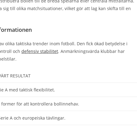
istribuera bollen till de breda spelarna eller centrala mittfältarna.
ig till olika matchsituationer, vilket gör att lag kan skifta till en
-formationen
v olika taktiska trender inom fotboll. Den fick ökad betydelse i
ontroll och
defensiv stabilitet
. Anmärkningsvärda klubbar har
elstilar.
ÄRT RESULTAT
 A med taktisk flexibilitet.
 former för att kontrollera bollinnehav.
erie A och europeiska tävlingar.