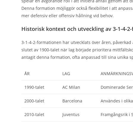
spelar en avgörande roll i att initiera anfall genom att d
Denna formation möjliggör också flexibilitet i att anpassa s
mer defensiv eller offensiv hållning vid behov.
Historisk kontext och utveckling av 3-1-4-2
3-1-4-2-formationen har utvecklats över åren, påverkad a
slutet av 1900-talet när lag började prioritera mittfältsk
antagit denna formation, ofta anpassad till sina unika sp
ÅR
LAG
ANMÄRKNINGSV
1990-talet
AC Milan
Dominerade Serie
2000-talet
Barcelona
Användes i olika
2010-talet
Juventus
Framgångsrik i S