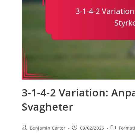
3-1-4-2 Variation: Anpa
Svagheter
Post
Post
Post
Benjamin Carter
03/02/2026
Formati
author:
published:
category: