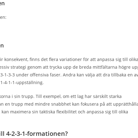
en
nen:
en
onsekvent, finns det flera variationer för att anpassa sig till olik
ressiv strategi genom att trycka upp de breda mittfältarna högre u
 3-1-3-3 under offensiva faser. Andra kan välja att dra tillbaka en a
3-1-4-1-1-uppställning.
rna i sin trupp. Till exempel, om ett lag har särskilt starka
dan en trupp med mindre snabbhet kan fokusera på att upprätthåll
g kan maximera sin taktiska flexibilitet och anpassa sig till olika
ll 4-2-3-1-formationen?