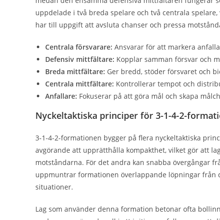
medan den ensamma defensiva mittfältaren fungerar som 
uppdelade i två breda spelare och två centrala spelare, 
har till uppgift att avsluta chanser och pressa motstånd
Centrala försvarare:
Ansvarar för att markera anfalla
Defensiv mittfältare:
Kopplar samman försvar och mit
Breda mittfältare:
Ger bredd, stöder försvaret och bidr
Centrala mittfältare:
Kontrollerar tempot och distribu
Anfallare:
Fokuserar på att göra mål och skapa målc
Nyckeltaktiska principer för 3-1-4-2-format
3-1-4-2-formationen bygger på flera nyckeltaktiska princi
avgörande att upprätthålla kompakthet, vilket gör att l
motståndarna. För det andra kan snabba övergångar från 
uppmuntrar formationen överlappande löpningar från de 
situationer.
Lag som använder denna formation betonar ofta bollinn