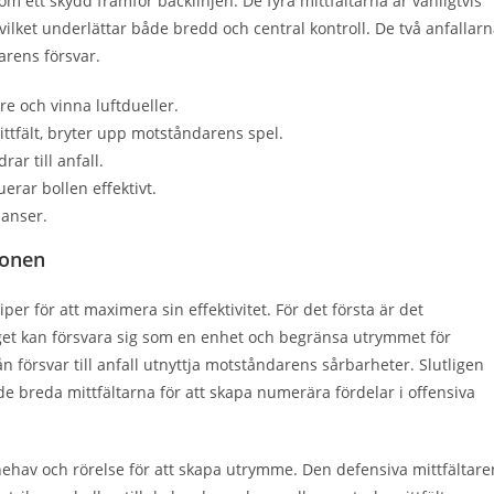
ett skydd framför backlinjen. De fyra mittfältarna är vanligtvis
vilket underlättar både bredd och central kontroll. De två anfallar
arens försvar.
re och vinna luftdueller.
tfält, bryter upp motståndarens spel.
ar till anfall.
erar bollen effektivt.
hanser.
ionen
per för att maximera sin effektivitet. För det första är det
aget kan försvara sig som en enhet och begränsa utrymmet för
försvar till anfall utnyttja motståndarens sårbarheter. Slutligen
breda mittfältarna för att skapa numerära fördelar i offensiva
ehav och rörelse för att skapa utrymme. Den defensiva mittfältare