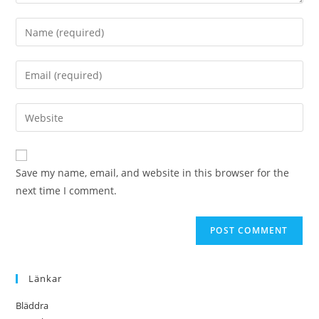
Enter
your
name
Enter
or
your
username
email
Enter
to
address
your
comment
to
website
comment
URL
Save my name, email, and website in this browser for the
(optional)
next time I comment.
Länkar
Bläddra