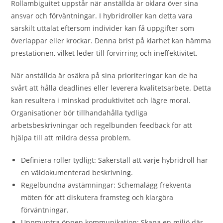
Rollambiguitet uppstår när anställda är oklara över sina
ansvar och förväntningar. I hybridroller kan detta vara
särskilt uttalat eftersom individer kan få uppgifter som
överlappar eller krockar. Denna brist på klarhet kan hämma
prestationen, vilket leder till förvirring och ineffektivitet.
När anställda är osäkra på sina prioriteringar kan de ha
svårt att hålla deadlines eller leverera kvalitetsarbete. Detta
kan resultera i minskad produktivitet och lägre moral.
Organisationer bör tillhandahålla tydliga
arbetsbeskrivningar och regelbunden feedback för att
hjälpa till att mildra dessa problem.
Definiera roller tydligt: Säkerställ att varje hybridroll har
en väldokumenterad beskrivning.
Regelbundna avstämningar: Schemalägg frekventa
möten för att diskutera framsteg och klargöra
förväntningar.
Uppmuntra öppen kommunikation: Skapa en miljö där