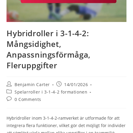
Hybridroller i 3-1-4-2:
Mångsidighet,
Anpassningsförmåga,
Fleruppgifter
Post
Post
Benjamin Carter
14/01/2026
author:
published:
Post
Spelarroller i 3-1-4-2 formationen
category:
Post
0 Comments
comments:
Hybridroller inom 3-1-4-2-ramverket är utformade för att
integrera flera funktioner, vilket gör det möjligt för individer
att sömlöst växla mellan olika uppgifter i en teammiljö.