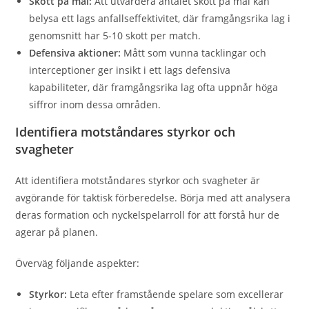
Skott på mål:
Att utvärdera antalet skott på mål kan
belysa ett lags anfallseffektivitet, där framgångsrika lag i
genomsnitt har 5-10 skott per match.
Defensiva aktioner:
Mått som vunna tacklingar och
interceptioner ger insikt i ett lags defensiva
kapabiliteter, där framgångsrika lag ofta uppnår höga
siffror inom dessa områden.
Identifiera motståndares styrkor och
svagheter
Att identifiera motståndares styrkor och svagheter är
avgörande för taktisk förberedelse. Börja med att analysera
deras formation och nyckelspelarroll för att förstå hur de
agerar på planen.
Överväg följande aspekter:
Styrkor:
Leta efter framstående spelare som excellerar