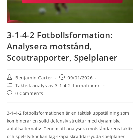
3-1-4-2 Fotbollsformation:
Analysera motstånd,
Scoutrapporter, Spelplaner
Post
Post
Benjamin Carter
09/01/2026
author:
published:
Post
Taktisk analys av 3-1-4-2-formationen
category:
Post
0 Comments
comments:
3-1-4-2 fotbollsformationen är en taktisk uppställning som
kombinerar en solid defensiv struktur med dynamiska
anfallsalternativ. Genom att analysera motståndarens taktik
och spelstyrkor kan lag skapa skräddarsydda spelplaner