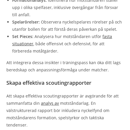
Formationanalys:
Identifiera hur motståndaren ställer
upp i olika spelfaser, inklusive övergångar från försvar
till anfall.
Spelarörelser:
Observera nyckelspelares rörelser på och
utanför bollen för att förstå deras påverkan på spelet.
Set Pieces:
Analysera hur motståndaren utför
fasta
situationer
, både offensivt och defensivt, för att
förbereda motåtgärder.
Att integrera dessa insikter i träningspass kan öka ditt lags
beredskap och anpassningsförmåga under matcher.
Skapa effektiva scoutingrapporter
Att skapa effektiva scoutingrapporter är avgörande för att
sammanfatta din
analys av
motståndarlag. En
välstrukturerad rapport bör inkludera nyckelfynd om
motståndarens formation, spelstyrkor och taktiska
tendenser.