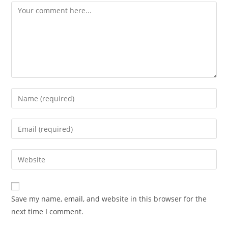
Comment
Enter
your
name
Enter
or
your
username
email
Enter
to
address
your
comment
to
website
comment
URL
Save my name, email, and website in this browser for the
(optional)
next time I comment.