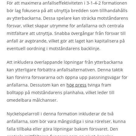
För att maximera anfallseffektiviteten i 3-1-4-2 formationen
bör lag fokusera på att utnyttja bredden som tillhandahålls
av ytterbackarna. Dessa spelare kan sträcka motståndarens
försvar, vilket skapar utrymme för anfallarna och centrala
mittfältare att utnyttja. Snabba övergångar från försvar till
anfall är avgörande, vilket gör att laget kan kapitalisera på
eventuell oordning i motståndarens backlinje.
Att inkludera överlappande löpningar från ytterbackarna
kan ytterligare förbättra anfallsalternativen. Denna taktik
kan förvirra försvararna och öppna upp passningsvägar för
anfallarna. Dessutom kan en
hög press
tvinga fram
bolltapp på motståndarens planhalva, vilket leder till
omedelbara målchanser.
Nyckelspelarroll i denna formation inkluderar de två
anfallarna, som bör vara mångsidiga i sina rörelser, kunna
falla tillbaka eller göra löpningar bakom försvaret. Den