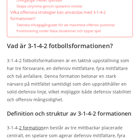
Övergångar mellan spelfaser
Skapa utrymme genom spelarens rörelse
Vilka offensiva strategier kan användas med 3-1-4-2
formationen?
Taktiska tillvägagångssätt för att maximera offensiv potential
Positionering under fasta situationer och öppet spel
Vad är 3-1-4-2 fotbollsformationen?
3-1-4-2 fotbollsformationen är en taktisk uppställning som
har tre försvarare, en defensiv mittfältare, fyra mittfältare
och två anfallare. Denna formation betonar en stark
närvaro på mittfältet samtidigt som den upprätthåller en
solid defensiv linje, vilket möjliggör både defensiv stabilitet
och offensiv mångsidighet.
Definition och struktur av 3-1-4-2 formationen
3-1-4-
2 formation
en består av tre mittbackar placerade
centralt, en spelare som agerar defensiv mittfältare, fyra