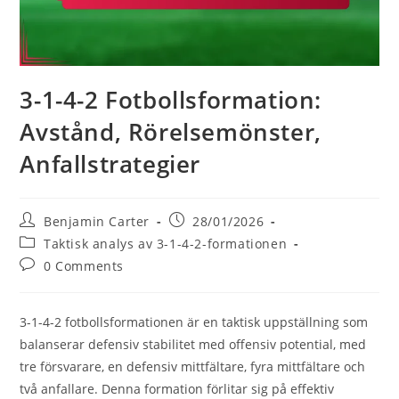
3-1-4-2 Fotbollsformation:
Avstånd, Rörelsemönster,
Anfallstrategier
Post
Post
Benjamin Carter
28/01/2026
author:
published:
Post
Taktisk analys av 3-1-4-2-formationen
category:
Post
0 Comments
comments:
3-1-4-2 fotbollsformationen är en taktisk uppställning som
balanserar defensiv stabilitet med offensiv potential, med
tre försvarare, en defensiv mittfältare, fyra mittfältare och
två anfallare. Denna formation förlitar sig på effektiv