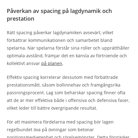
Påverkan av spacing på lagdynamik och
prestation
Rätt spacing påverkar lagdynamiken avsevärt, vilket
förbättrar kommunikationen och samarbetet bland
spelarna. När spelarna förstår sina roller och upprätthåller
optimala avstånd, främjar det en känsla av förtroende och
kollektivt ansvar
på planen
.
Effektiv spacing korrelerar dessutom med förbättrade
prestationsmått, såsom bollinnehav och framgångsrika
passningsprocent. Lag som behärskar spacing finner ofta
att de är mer effektiva både i offensiva och defensiva faser,
vilket leder till bättre övergripande resultat.
För att maximera fördelarna med spacing bör lagen
regelbundet öva på övningar som betonar
positionsmedvetenhet och rörelsemönster. Detta förstärker