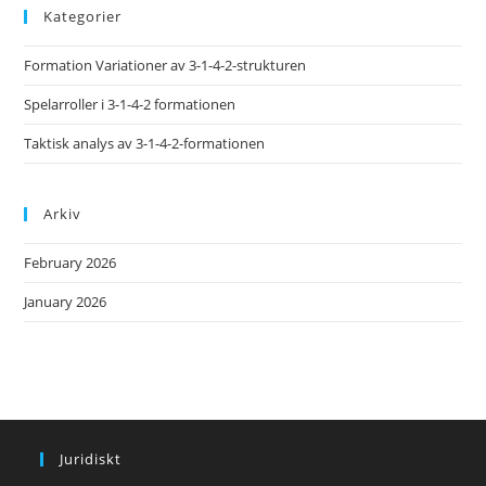
Kategorier
Formation Variationer av 3-1-4-2-strukturen
Spelarroller i 3-1-4-2 formationen
Taktisk analys av 3-1-4-2-formationen
Arkiv
February 2026
January 2026
Juridiskt