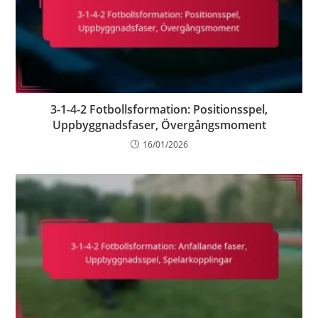
3-1-4-2 Fotbollsformation: Positionsspel,
Uppbyggnadsfaser, Övergångsmoment
16/01/2026