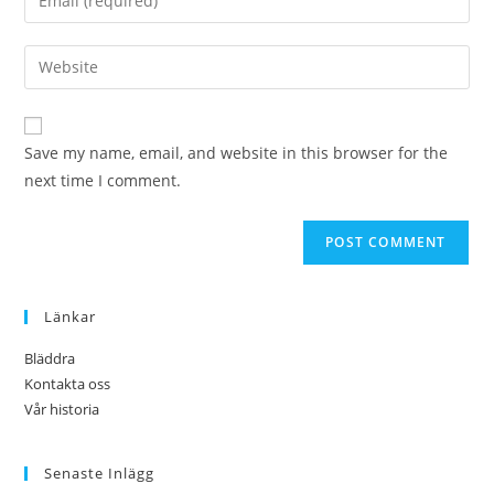
or
your
username
email
Enter
to
address
your
comment
to
website
comment
URL
Save my name, email, and website in this browser for the
(optional)
next time I comment.
Länkar
Bläddra
Kontakta oss
Vår historia
Senaste Inlägg