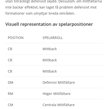
utan tillräckligt defensivt skydd. Dessutom, om mittfältarna
inte backar effektivt, kan laget få problem defensivt mot
formationer som utnyttjar breda områden.
Visuell representation av spelarpositioner
POSITION
SPELARROLL
CB
Mittback
CB
Mittback
CB
Mittback
DM
Defensiv Mittfältare
RM
Höger Mittfältare
CM
Centrala Mittfältare