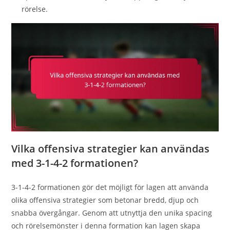
rörelse.
Vilka offensiva strategier kan användas
med 3-1-4-2 formationen?
3-1-4-2 formationen gör det möjligt för lagen att använda
olika offensiva strategier som betonar bredd, djup och
snabba övergångar. Genom att utnyttja den unika spacing
och rörelsemönster i denna formation kan lagen skapa