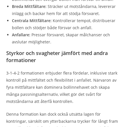
Breda Mittfältare:
Sträcker ut motståndarna, levererar
inlägg och backar hem för att stödja försvaret.
Centrala Mittfältare:
Kontrollerar tempot, distribuerar
bollen och stödjer både försvar och anfall.
Anfallare:
Pressar försvaret, skapar målchanser och
avslutar möjligheter.
Styrkor och svagheter jämfört med andra
formationer
3-1-4-2 formationen erbjuder flera fördelar, inklusive stark
kontroll på mittfältet och flexibilitet i anfallet. Närvaron av
fyra mittfältare kan dominera bollinnehavet och skapa
många passningsalternativ, vilket gör det svårt för
motståndarna att återfå kontrollen.
Denna formation kan dock också utsätta lagen för
kontringar, särskilt om ytterbackarna trycker för långt fram