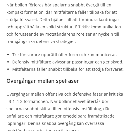
När bollen förloras bör spelarna snabbt övergå till en
kompakt formation, där mittfältarna faller tillbaka för att
stödja försvaret. Detta hjälper till att förhindra kontringar
och upprätthålla en solid struktur. Effektiv kommunikation
och förutseende av motståndarens rörelser är nyckeln till
framgångsrika defensiva strategier.
Tre försvarare upprätthåller form och kommunicerar.
Defensiv mittfältare avlyssnar passningar och ger skydd.
Mittfältarna faller snabbt tillbaka för att stödja försvaret.
Övergångar mellan spelfaser
Övergångar mellan offensiva och defensiva faser är kritiska
i 3-1-4-2 formationen. När bollinnehavet återfås bör
spelarna snabbt skifta till en offensiv inställning, där
anfallare och mittfältare gör omedelbara framåtriktade
löpningar. Denna snabba övergång kan överraska
motståndarna och skapa målchanser.