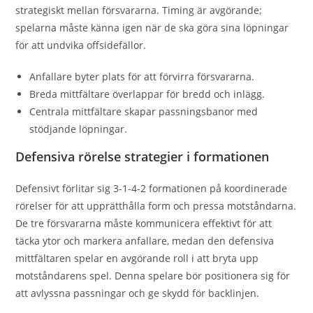
strategiskt mellan försvararna. Timing är avgörande;
spelarna måste känna igen när de ska göra sina löpningar
för att undvika offsidefällor.
Anfallare byter plats för att förvirra försvararna.
Breda mittfältare överlappar för bredd och inlägg.
Centrala mittfältare skapar passningsbanor med
stödjande löpningar.
Defensiva rörelse strategier i formationen
Defensivt förlitar sig 3-1-4-2 formationen på koordinerade
rörelser för att upprätthålla form och pressa motståndarna.
De tre försvararna måste kommunicera effektivt för att
täcka ytor och markera anfallare, medan den defensiva
mittfältaren spelar en avgörande roll i att bryta upp
motståndarens spel. Denna spelare bör positionera sig för
att avlyssna passningar och ge skydd för backlinjen.