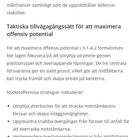
målchanser samtidigt som de upprätthåller defensiv
stabilitet.
Taktiska tillvägagångssätt för att maximera
offensiv potential
För att maximera offensiv potential i 3-1-4-2 formationen
bör lagen fokusera på att utnyttja utrymme genom
positionsspel och överlappande löpningar. De tre centrala
försvararna ger en solid grund, vilket gör att mittfältarna
kan trycka framåt och skapa bredd på kanterna.
Nyckeloffensiva strategier inkluderar:
Utnyttja ytterbackar för att sträcka motståndarens
försvar och skapa inläggsmöjligheter.
Uppmuntra snabba övergångar från försvar till anfall för
att överraska motståndarna.
Implementera överlappande löpningar från mittfältarna