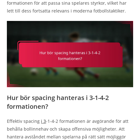
formationen för att passa sina spelares styrkor, vilket har
lett till dess fortsatta relevans i moderna fotbollstaktiker.
Hur bör spacing hanteras i 3-1-4-2
formationen?
Effektiv spacing
i 3
-1-4-2 formationen är avgörande för att
behålla bollinnehav och skapa offensiva möjligheter. Att
hantera avståndet mellan spelarna på rätt sätt möjliggör