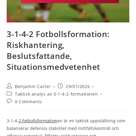
3-1-4-2 Fotbollsformation:
Riskhantering,
Beslutsfattande,
Situationsmedvetenhet
Post
Post
Benjamin Carter
29/01/2026
author:
published:
Post
Taktisk analys av 3-1-4-2-formationen
category:
Post
0 Comments
comments:
3-1-4-
2 fotbollsformation
en är en taktisk uppställning som
balanserar defensiv stabilitet med mittfältskontroll och
offensiv potential. Effektiv riskhantering och