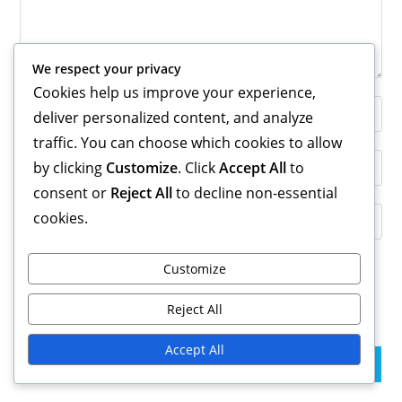
We respect your privacy
Cookies help us improve your experience,
Enter
deliver personalized content, and analyze
your
traffic. You can choose which cookies to allow
name
Enter
by clicking
Customize
. Click
Accept All
to
or
your
consent or
Reject All
to decline non-essential
username
email
Enter
cookies.
to
address
your
comment
to
website
Customize
comment
URL
Save my name, email, and website in this browser for the
(optional)
Reject All
next time I comment.
Accept All