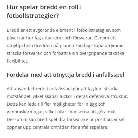
Hur spelar bredd en roll i
fotbollstrategier?
Bredd är ett avgörande element i fotbollstrategier, som
påverkar hur lag attackerar och försvarar. Genom att
utnyttja hela bredden på planen kan lag skapa utrymme,
sträcka försvaren och förbättra sin övergripande taktiska
flexibilitet.
Fördelar med att utnyttja bredd i anfallsspel
Att använda bredd i anfallsspel gör att lag kan sträcka
motståndet, vilket skapar luckor i deras defensiva struktur.
Detta kan leda till fler möjligheter för inlägg och
genomskärningar, vilket ökar chanserna att göra mål.
Dessutom kan brett spel dra försvarare ur position, vilket
öppnar upp centrala områden för anfallsspelare.