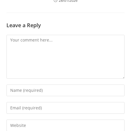
28/01/2026
Leave a Reply
Comment
Enter
your
name
Enter
or
your
username
email
Enter
to
address
your