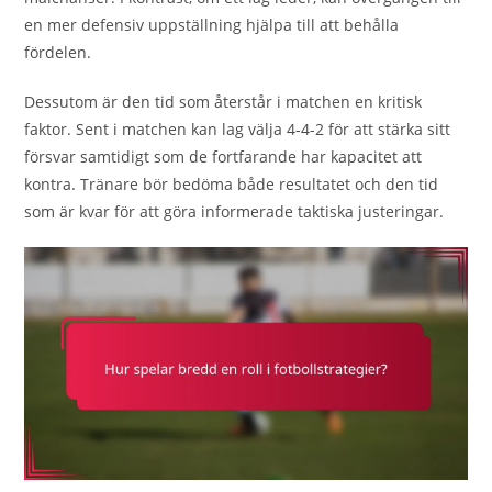
en mer defensiv uppställning hjälpa till att behålla
fördelen.
Dessutom är den tid som återstår i matchen en kritisk
faktor. Sent i matchen kan lag välja 4-4-2 för att stärka sitt
försvar samtidigt som de fortfarande har kapacitet att
kontra. Tränare bör bedöma både resultatet och den tid
som är kvar för att göra informerade taktiska justeringar.