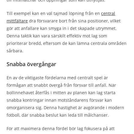
Till exempel kan en väl tajmad löpning från en
central
mittfältare
dra försvarare bort från sina positioner, vilket
gör att anfallare kan smyga in i det skapade utrymmet.
Denna taktik kan vara särskilt effektiv mot lag som
prioriterar bredd, eftersom de kan lämna centrala områden
sårbara.
Snabba övergångar
En av de viktigaste fördelarna med centralt spel är
förmågan att snabbt övergå från försvar till anfall. När
bollinnehavet återfås i mitten av planen kan lag starta
snabba kontringar innan motståndarens försvar kan
omorganisera sig. Denna hastighet är avgörande i modern
fotboll, där snabba beslut kan leda till målchanser.
För att maximera denna fördel bör lag fokusera på att