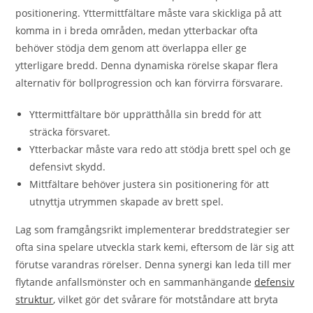
positionering. Yttermittfältare måste vara skickliga på att
komma in i breda områden, medan ytterbackar ofta
behöver stödja dem genom att överlappa eller ge
ytterligare bredd. Denna dynamiska rörelse skapar flera
alternativ för bollprogression och kan förvirra försvarare.
Yttermittfältare bör upprätthålla sin bredd för att
sträcka försvaret.
Ytterbackar måste vara redo att stödja brett spel och ge
defensivt skydd.
Mittfältare behöver justera sin positionering för att
utnyttja utrymmen skapade av brett spel.
Lag som framgångsrikt implementerar breddstrategier ser
ofta sina spelare utveckla stark kemi, eftersom de lär sig att
förutse varandras rörelser. Denna synergi kan leda till mer
flytande anfallsmönster och en sammanhängande
defensiv
struktur
, vilket gör det svårare för motståndare att bryta