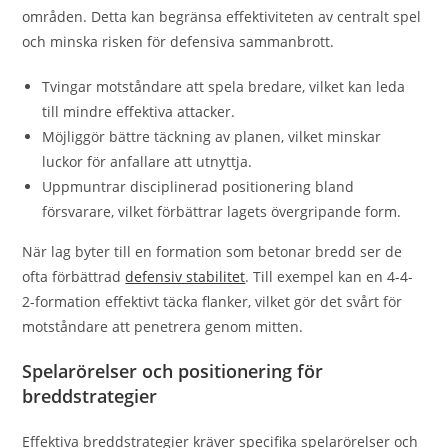
områden. Detta kan begränsa effektiviteten av centralt spel
och minska risken för defensiva sammanbrott.
Tvingar motståndare att spela bredare, vilket kan leda
till mindre effektiva attacker.
Möjliggör bättre täckning av planen, vilket minskar
luckor för anfallare att utnyttja.
Uppmuntrar disciplinerad positionering bland
försvarare, vilket förbättrar lagets övergripande form.
När lag byter till en formation som betonar bredd ser de
ofta förbättrad
defensiv stabilitet
. Till exempel kan en 4-4-
2-formation effektivt täcka flanker, vilket gör det svårt för
motståndare att penetrera genom mitten.
Spelarörelser och positionering för
breddstrategier
Effektiva breddstrategier kräver specifika spelarörelser och