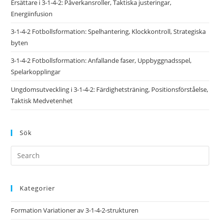
Ersättare i 3-1-4-2: Påverkansroller, Taktiska justeringar,
Energiinfusion
3-1-4-2 Fotbollsformation: Spelhantering, Klockkontroll, Strategiska
byten
3-1-4-2 Fotbollsformation: Anfallande faser, Uppbyggnadsspel,
Spelarkopplingar
Ungdomsutveckling i 3-1-4-2: Färdighetsträning, Positionsförståelse,
Taktisk Medvetenhet
Sök
Kategorier
Formation Variationer av 3-1-4-2-strukturen